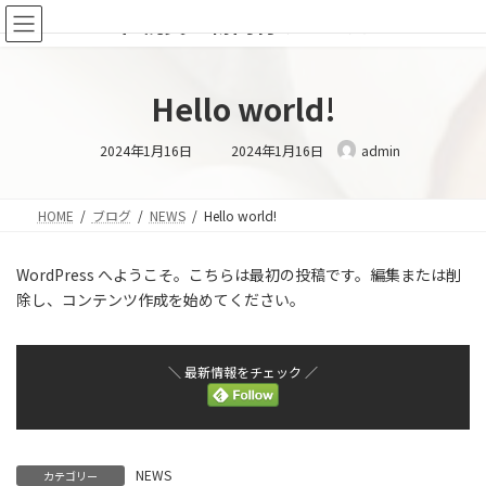
コ
ナ
札幌買い物同行サービス
ン
ビ
テ
ゲ
ン
ー
ツ
シ
Hello world!
へ
ョ
ス
ン
最
2024年1月16日
2024年1月16日
admin
終
キ
に
更
新
ッ
移
日
プ
動
時
HOME
ブログ
NEWS
Hello world!
:
WordPress へようこそ。こちらは最初の投稿です。編集または削
除し、コンテンツ作成を始めてください。
＼ 最新情報をチェック ／
NEWS
カテゴリー